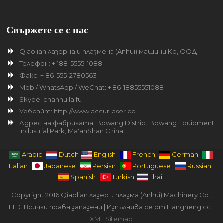
Свържете се с нас
Qiaolian лазерна и плазмена (Anhui) машини Ко, ООД
Телефон: + 188-5555-1088
Факс: + 86-555-2780563
Mob / WhatsApp / WeChat: + 86-18855551088
Skype: cnanhuilaifu
Уебсайт: http://www.accurllaser.cc
Адрес на фабриката: Bowang District Bowang Equipment
Industrial Park, Ma'anShan China.
Arabic
Dutch
English
French
German
Italian
Japanese
Persian
Portuguese
Russian
Spanish
Turkish
Thai
Copyright 2016 Qiaolian лазер и плазма (Anhui) Machinery Co.,
LTD. Всички права запазени | Изпълнява се от Hangheng.cc |
XML Sitemap