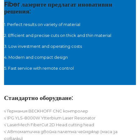
Fiber лазерите предлагат иновативни
решения:
1. Perfect results on variety of material
2. Efficient and precise cuts on thick and thin material
3. Low investment and operating costs
4. Modern and compact design
5. Fast service with remote control
Стандартно оборудване:
√
Германия BECKHOFF CNC контролер
√
IPG YLS-8000W Ytterbium Laser Resonator
√
LaserMech FiberCut 2D Head cutting head
√
Автоматична двойна палетна чейнджър (маса за
совалки)