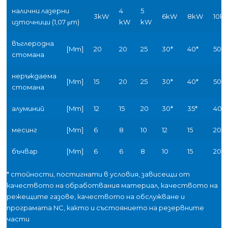
налични лазерни
4
5
3kW
6kW
8kW
10k
източници (1,07 μm)
kW
kW
въглеродна
[Mm]
20
20
25
30*
40*
50*
стомана
неръждаема
[Mm]
15
20
25
30*
40*
50*
стомана
алуминий
[Mm]
12
15
20
30*
35*
40*
месинг
[Mm]
6
8
10
12
15
20
бъчвар
[Mm]
6
6
8
10
15
20
* стойности, постигнати в условия, зависещи от
качеството на обработвания материал, качеството на
режещите газове, качеството на обслужване и
програмата NC, както и състоянието на резервните
части