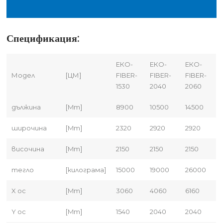
Спецификация:
ЕКО-
ЕКО-
ЕКО-
Модел
[ЦМ]
FIBER-
FIBER-
FIBER-
1530
2040
2060
дължина
[Mm]
8900
10500
14500
широчина
[Mm]
2320
2920
2920
височина
[Mm]
2150
2150
2150
тегло
[килограма]
15000
19000
26000
X ос
[Mm]
3060
4060
6160
Y ос
[Mm]
1540
2040
2040