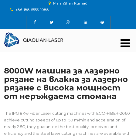
Ma'anShan Китай
+86-188-5555-1088
8000W машина за лазерно
рязане на влакна за лазерно
рязане с висока мощност
от неръждаема стомана
The IPG 8Kw Fiber Laser cutting machines with ECO-FIBER-2060
achieve cutting speeds of up to 150 m/min and acceleration of
nearly 2.5G; they guarantee the best quality, precision and
efficiency.and the steel laser cutting machines are available with