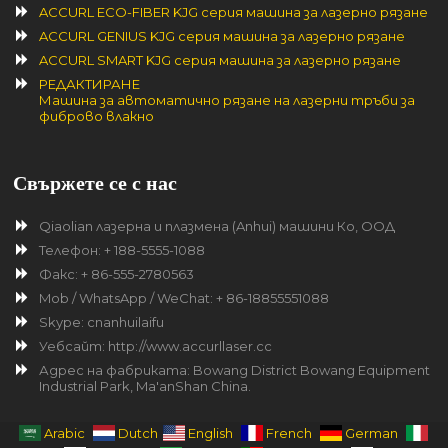
ACCURL ECO-FIBER KJG серия машина за лазерно рязане
ACCURL GENIUS KJG серия машина за лазерно рязане
ACCURL SMART KJG серия машина за лазерно рязане
РЕДАКТИРАНЕ
Машина за автоматично рязане на лазерни тръби за
фиброво влакно
Свържете се с нас
Qiaolian лазерна и плазмена (Anhui) машини Ко, ООД
Телефон: + 188-5555-1088
Факс: + 86-555-2780563
Mob / WhatsApp / WeChat: + 86-18855551088
Skype: cnanhuilaifu
Уебсайт: http://www.accurllaser.cc
Адрес на фабриката: Bowang District Bowang Equipment
Industrial Park, Ma'anShan China.
Arabic
Dutch
English
French
German