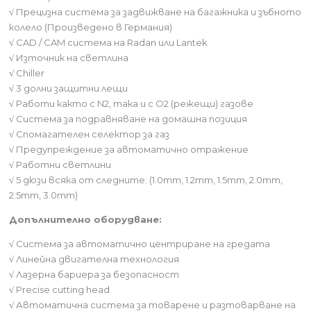
√
Прецизна система за задвижване на багажника и зъбното
колело (Произведено в Германия)
√
CAD / CAM система на Radan или Lantek
√
Източник на светлина
√
Chiller
√
3 долни защитни лещи
√
Работи както с N2, така и с O2 (режещи) газове
√
Система за подравняване на домашна позиция
√
Спомагателен селектор за газ
√
Предупреждение за автоматично отражение
√
Работни светлини
√
5 дюзи всяка от следните: (1.0mm, 1.2mm, 1.5mm, 2.0mm,
2.5mm, 3.0mm)
Допълнително оборудване:
√
Система за автоматично центриране на гредата
√
Линейна двигателна технология
√
Лазерна бариера за безопасност
√
Precise cutting head
√
Автоматична система за товарене и разтоварване на