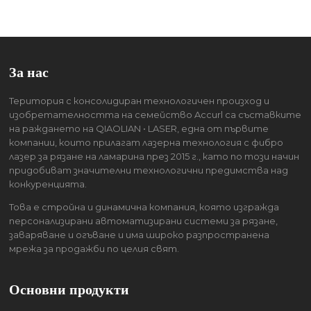
За нас
Територия с консолидиран технологичен произход и
изобретателността на семейство Accurl са съставките
на раждането на QIAOLIAN • LASER, една от първите
компании, които прилагат лазерна технология с фибро
лазер за рязане на ламарина през 2015 г., като по този начин
придобиват значителни технологични предимства над
конкуренцията.
Това е стройна и динамична компания, която изгражда
персонализирани автоматизирани системи за рязане,
заваряване и огъване и има широко разпространена
мрежа за продажби по целия свят.
Основни продукти