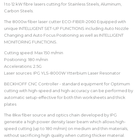
1 to 12 kW fibre lasers cutting for Stainless Steels, Aluminum,
Carbon Steels.
The 8000w fiber laser cutter ECO-FIBER-2060 Equipped with
unique INTELLIGENT SET-UP FUNCTIONS including Auto Nozzle
Changing and Auto Focus Positioning as well as INTELLIGENT
MONITORING FUNCTIONS.
Cutting speed: Max 150 m/min
Positioning: 180 m/min
Accelerations: 2.5G
Laser sources: IPG YLS-8000W Ytterbium Laser Resonator
BECKHOFF CNC Controller - standard equipment for Optimum
cutting with high-speed and high-accuracy can be performed by
automatic setup-effective for both thin worksheets and thick
plates
The 8kw fiber source and optics chain developed by IPG
generate a high power density laser beam which allows high-
speed cutting (up to 180 m/min) on medium and thin materials,
without sacrificing high quality when cutting thicker material.