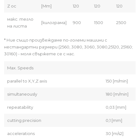
Z ос
[Mm]
120
120
120
макс. тегло
[килограма]
900
1500
2500
на листа
* Ние също произвеждаме по-големи машини с
нестандартни размери (2560, 3080, 3060, 3080,25120, 25160;
30160) - моля свържете се с нас.
Max. Speeds
parallel to X,Y,Z axis
150 [m/min]
simultaneously
180 [m/min]
repeatability
0,03 [mm]
cutting precision
0,1 [mm]
accelerations
30 [m/s2]