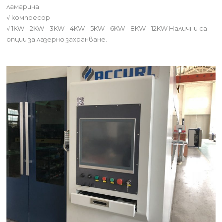
ламарина
√
компресор
√
1KW - 2KW - 3KW - 4KW - 5KW - 6KW - 8KW - 12KW Налични са
опции за лазерно захранване.