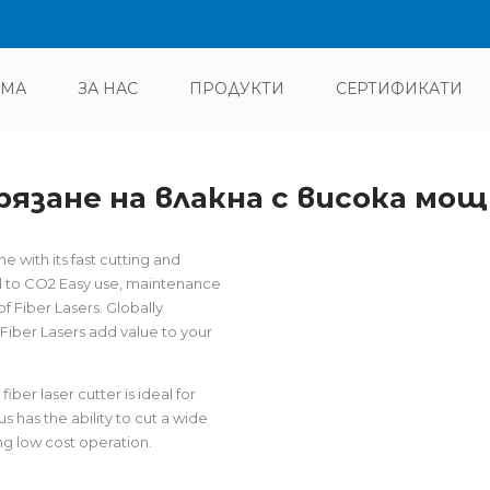
ОМА
ЗА НАС
ПРОДУКТИ
СЕРТИФИКАТИ
рязане на влакна с висока мо
with its fast cutting and
ed to CO2 Easy use, maintenance
 Fiber Lasers. Globally
iber Lasers add value to your
ber laser cutter is ideal for
s has the ability to cut a wide
ng low cost operation.