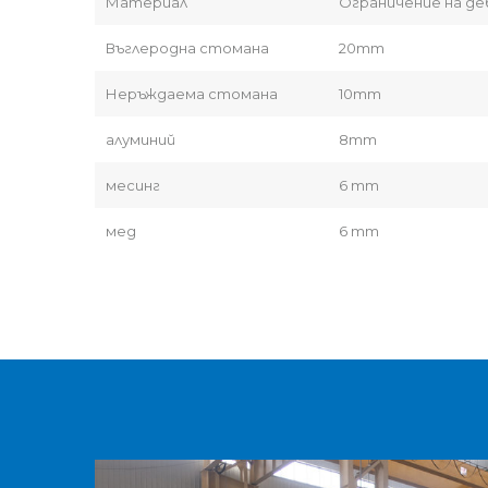
Материал
Ограничение на де
Въглеродна стомана
20mm
Неръждаема стомана
10mm
алуминий
8mm
месинг
6 mm
мед
6 mm