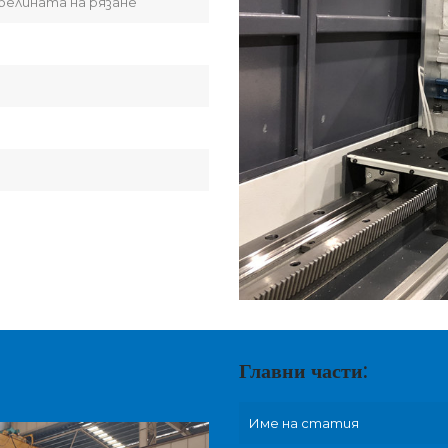
белината на рязане
Главни части:
Име на статия