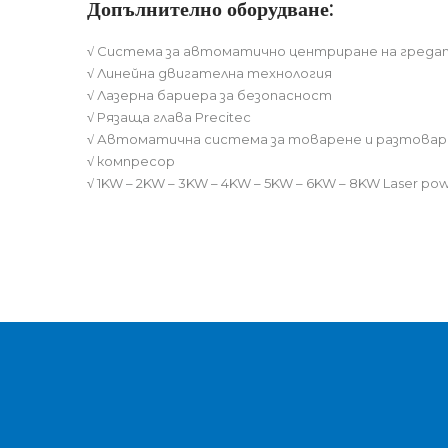
Допълнително оборудване:
√
Система за автоматично центриране на греда
√
Линейна двигателна технология
√
Лазерна бариера за безопасност
√
Рязаща глава Precitec
√
Автоматична система за товарене и разтоварв
√
компресор
√
1KW – 2KW – 3KW – 4KW – 5KW – 6KW – 8KW Laser powe