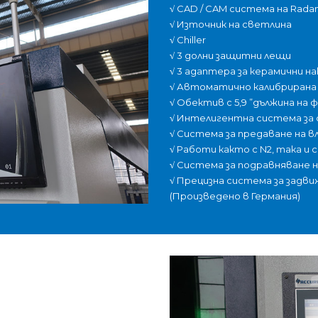
√
CAD / CAM система на Radan
√
Източник на светлина
√
Chiller
√
3 долни защитни лещи
√
3 адаптера за керамични на
√
Автоматично калибрирана
√
Обектив с 5,9 ”дължина на 
√
Интелигентна система за съ
√
Система за предаване на вла
√
Работи както с N2, така и 
√
Система за подравняване н
√
Прецизна система за задвиж
(Произведено в Германия)