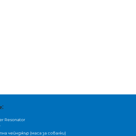
е:
er Resonator
r
а чейнджър (маса за совалки)