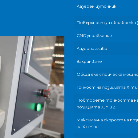
Лазерен източник
Повърхност за обработка (L
CNC управление
Лазерна глава
Захранване
Обща електрическа мощн
Точност на позицията X, Y и
Повторете точността н
позицията X, Y и Z
Максимална скорост на по
на X и Y ос