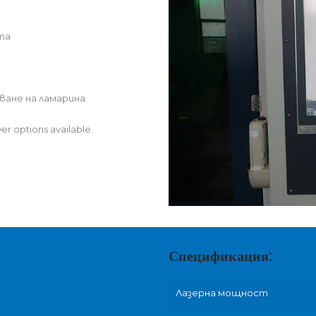
та
ане на ламарина
r options available.
Спецификация:
Лазерна мощност