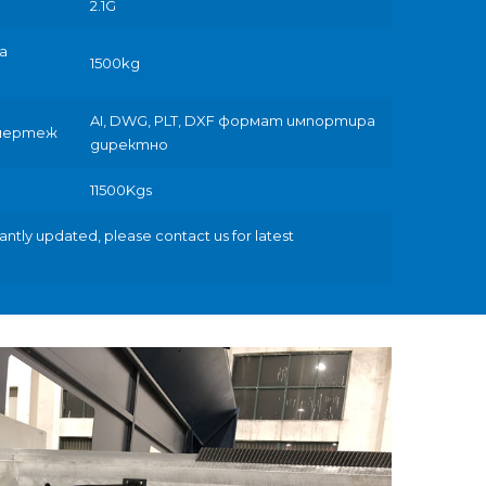
2.1G
а
1500kg
AI, DWG, PLT, DXF формат импортира
 чертеж
директно
11500Kgs
antly updated, please contact us for latest