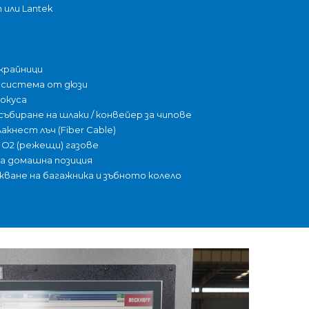
 или Lantek
крайници
 система от дюзи
фокуса
биране на шлаки / конвейер за чипове
кнест лъч (Fiber Cable)
с O2 (режещи) газове
а домашна позиция
ване на багажника и зъбното колело