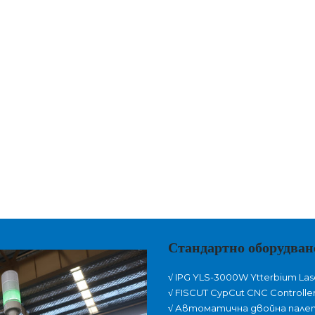
Стандартно оборудван
√
IPG YLS-3000W Ytterbium Las
√
FISCUT CypCut CNC Controlle
√
Автоматична двойна палетн