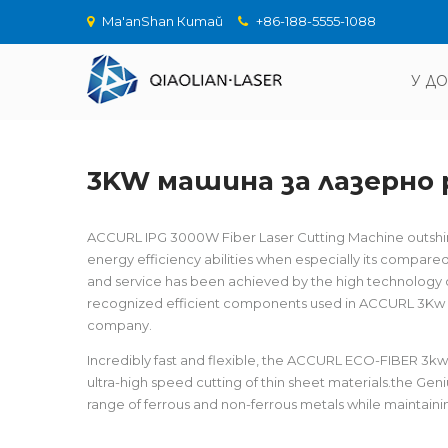
Ma'anShan Китай
+86-188-5555-1088
У Д
3KW машина за лазерно 
ACCURL IPG 3000W Fiber Laser Cutting Machine outshine 
energy efficiency abilities when especially its compar
and service has been achieved by the high technology of
recognized efficient components used in ACCURL 3Kw F
company.
Incredibly fast and flexible, the ACCURL ECO-FIBER 3kw fi
ultra-high speed cutting of thin sheet materials.the Geniu
range of ferrous and non-ferrous metals while maintaini